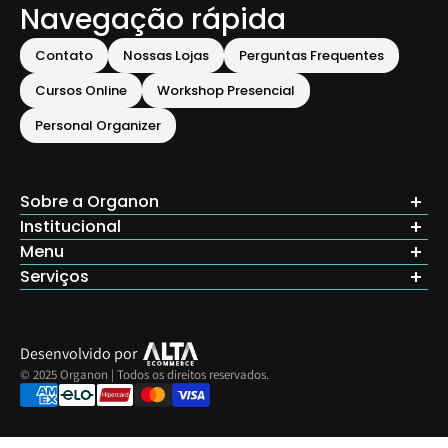
Navegação rápida
Contato
Nossas Lojas
Perguntas Frequentes
Cursos Online
Workshop Presencial
Personal Organizer
Sobre a Organon
Institucional
Menu
Seja um Franqueado
Sobre a Organon
Serviços
Inicio
Nossas Lojas
Produtos
Cursos Online
Acreditamos que organização e praticidade transformam vidas.
Depoimentos
Contato
Workshop Presencial
Desenvolvido por
© 2025 Organon | Todos os direitos reservados.