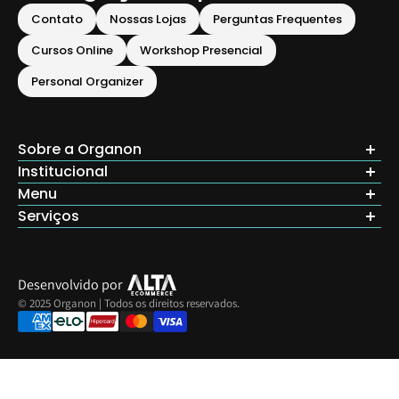
mais funcional e bonita.
Contato
Nossas Lojas
Perguntas Frequentes
Cursos Online
Workshop Presencial
Personal Organizer
Sobre a Organon
Institucional
Menu
Seja um Franqueado
Sobre a Organon
Serviços
Inicio
Nossas Lojas
Produtos
Cursos Online
Acreditamos que organização e praticidade transformam vidas.
Depoimentos
Contato
Workshop Presencial
Desenvolvido por
© 2025 Organon | Todos os direitos reservados.