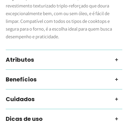
revestimento texturizado triplo-reforçado que doura
excepcionalmente bem, com ou sem óleo, e é fácil de
limpar. Compatível com todos os tipos de cooktops e
segura para o forno, é a escolha ideal para quem busca
desempenho e praticidade.
Atributos
Tamanho: 28 cm
Benefícios
Porções: 8-10
Revestimento antiaderente livre de PFOA, seguro e
Cuidados
Material: Antiaderente TNS
saudável.
Evitar utensílios de metal para preservar o revestimento
Capacidade: 8,8 L
Reforço triplo, agora 4x mais resistente, garantindo maior
Dicas de uso
antiaderente.
durabilidade.